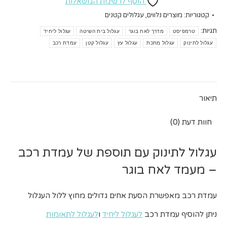
הוסף לרשימת המשאלות
-
קטגוריות:
מוצרים נלווים
,
עגלולים קטנים
טרמ
תגיות:
טרמפיסט
מדרך לאח בוגר
עגלול בית השיטה
עגלול ליחיד
לעג
עגלול לתינוק
עגלול מתכת
עגלול עץ
עגלול קטן
עמדת רכב
תיאור
חוות דעת (0)
עגלול לתינוק עם תוספת של עמדת רכב
– מעמד לאח בוגר
עמדת רכב מאפשרת הסעת אחים גדולים מחוץ ללול העגלול
ניתן להוסיף עמדת רכב
לעגלול ליחיד
ו
לעגלול לתאומות